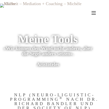
Meine Tools
«Wir können den Wind nicht ändern, aber
die Segel anders setzen».
Aristoteles
NLP (NEURO-LIGUISTIC-
®
PROGRAMMING
NACH DR.
RICHARD BANDLER UND
DER SOCIETY OF NLP)