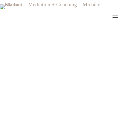
Business im
Fokus
«Talent gewinnt Spiele, aber Teamwork
und Intelligenz gewinnen
Meisterschaften.»
Michael Jordan