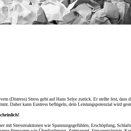
em (Distress) Stress geht auf Hans Selye zurück. Er stellte fest, dass 
immt. Daher kann Eustress beflügeln, dein Leistungspotenzial wird gest
cheinlich!
her mit Stressreaktionen wie Spannungsgefühlen, Erschöpfung, Schlaf
iverse Stressoren wie Überforderung, Zeitmangel, Versagensängste, Kon