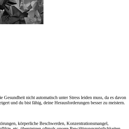
die Gesundheit nicht automatisch unter Stress leiden muss, da es davon
eigert und du bist fähig, deine Herausforderungen besser zu meistern.
störungen, körperliche Beschwerden, Konzentrationsmangel,
flikte, etc. übersteigen oftmals unsere Bewältigungsmöglichkeiten