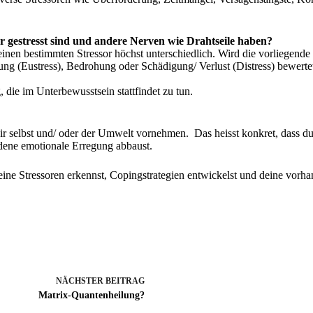
er gestresst sind und andere Nerven wie Drahtseile haben?
nen bestimmten Stressor höchst unterschiedlich. Wird die vorliegende Si
ng (Eustress), Bedrohung oder Schädigung/ Verlust (Distress) bewertet
 die im Unterbewusstsein stattfindet zu tun.
ir selbst und/ oder der Umwelt vornehmen. Das heisst konkret, dass d
dene emotionale Erregung abbaust.
ine Stressoren erkennst, Copingstrategien entwickelst und deine vorha
NÄCHSTER
BEITRAG
Matrix-Quantenheilung?